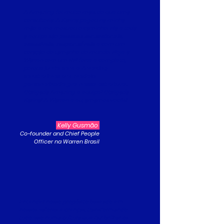
A Amazing foi muito mais do que uma
consultoria. A Karina pegou na minha
mão e me mostrou o caminho. Ela e toda
a equipe são
pessoas sensacionais,
acessíveis, responsáveis
e com um
coração do tamanho do mundo. Hoje a
Warren tem um RH forte e completo,
porque
junto com a Amazing
construímos um modelo
personalizado pra nossa estrutura.
Obrigada Amazing e equipe! Obrigada
Karina! A Warren e eu, amamos vocês!
Kelly Gusmão
Co-founder and Chief People
Officer na Warren Brasil
Entender nosso propósito baseado em
nossos valores e crenças, transformando
tudo isso numa cultura que faz brilhar os