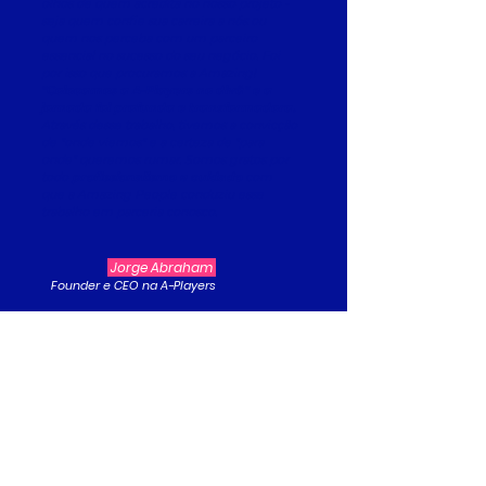
olhos de quem acredita no nosso projeto -
seja quem confie sua carreira a nós ou
quem nos perceba com um parceiro
essencial no sucesso do seu negócio. Foi
por isso que procuramos a Amazing!
"Colocamos a A-Players no divã" e a
jornada foi profunda e transformadora.
Através desse trabalho, tivemos a convicção
de "onde viemos" e a certeza de "para
onde" queremos rumar. Somos gratos por
todo
profissionalismo e cuidado
com
que a Amazing People conduziu esse
trabalho em parceria conosco.
Jorge Abraham
Founder e CEO na A-Players
Nunca tivemos um RH estruturado, com
boas práticas de gestão de pessoas.
Fizemos o planejamento de gestão de
pessoas da empresa e implementamos os