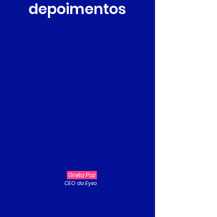
depoimentos
O trabalho da Amazing People foi
fundamental para a estruturação de
processos dentro da empresa. É uma
consultoria
extremamente
comprometida
com os objetivos traçados
e que tem a sensibilidade para
compreender as necessidades e as
sutilezas de cada perfil de negócio. A Eyxo
é uma empresa muito fora de padrões e
sempre achei que seria difícil dividir
processos com alguém de fora. Precisou
apenas de uma reunião para que eu
entendesse a competência da Amazing e
dividisse a responsabilidade da área de
Pessoas da empresa com elas.
Greta Paz
CEO da Eyxo