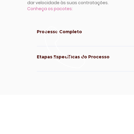
dar velocidade às suas contratações.
Conheça os pacotes:
Processo Completo
- Condução de todo o processo, incluindo alinhamento,
entrevistas, aplicação de testes e cases e proposta de 
Etapas Específicas do Processo
- Desenho de Perfil - Hunting - Mapeamento de Merc
- Entrevistas
CONTATO
contato@amazingpeople.com.b