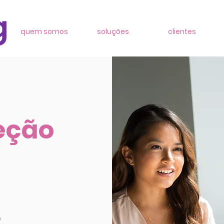
quem somos
soluções
clientes
eção
e